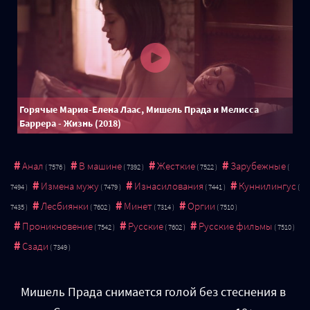
Горячые Мария-Елена Лаас, Мишель Прада и Мелисса
Баррера - Жизнь (2018)
Анал
В машине
Жесткие
Зарубежные
Измена мужу
Изнасилования
Куннилингус
Лесбиянки
Минет
Оргии
Проникновение
Русские
Русские фильмы
Сзади
Мишель Прада снимается голой без стеснения в