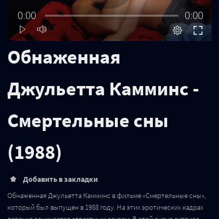
0:00
0:00
Обнаженная
Джульетта Камминс -
Смертельные сны
(1988)
Обнаженная Джульетта Камминс в фильме «Смертельные сны»,
который был выпущен в 1988 году. На этих эротических кадрах
парочка занимается страстным сексом. В этой сцене актриса