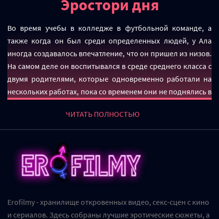
Эростори дня
Во время учебы в колледже в футбольной команде, а
также когда он был среди определенных людей, у Ала
иногда создавалось впечатление, что он пришел из низов.
На самом деле он воспитывался в среде среднего класса с
двумя родителями, которые одновременно работали на
нескольких работах, пока со временем они не поднялись в
своей ситуации с трудоустройством - прочно
ЧИТАТЬ ПОЛНОСТЬЮ
обосновались в пригороде среднего класса. Так что, хотя
его детство поначалу было немного спартанским, к тому
времени, когда он уехал из дома на стипендию, они жили
очень комфортно. Его мать также содержала все, где они
жили, в безупречной чистоте. Чтобы он мог развеять свои
опасения по поводу трейлера. Никаких клопов или
тараканов. Возможно, ему просто нужно было следить за
Erofilmy - хранилище откровенных видео, секс-сцен с кино
своим кошельком.Дженна сидела на диване и играла в
и сериалов. Здесь собраны лучшие эротические сюжеты, а
видеоигры, когда Брит повела Ала обратно в