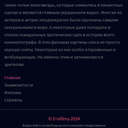
также голые кинозвезды, которые снимались в пикантных
единственную спальню. Когда у Бриттани был мужчина,
сценах и являются главным украшением видео. Многие из
Дженна спала на диване. Когда ее мама была одинока, как
актеров и актрис неоднократно были признаны самыми
сейчас, она спала с мамой.Верная своей натуре, Дженна
сексуальными в мире. А некоторые даже попадали в
заметила: “Самое время”, а затем Большому Элу: “Тебе
списки скандальных эротических сцен в истории всего
понравится моя мама. Она хорошо трахается. Совсем как
кинематографа. В этих фильмах картины секса не просто
я.”Большой Эл был немного озадачен этим замечанием.
хорошо сняты. Некоторые из них особо откровенные и
Казалось, что эта девочка-подросток начала заниматься
возбуждающие. Но именно этим и запоминаются
сексом, как только достигла совершеннолетия. Ее
зрителям.
невинная внешность была обманчива. Однако Брит,
казалось, не обратила внимания на замечание дочери. Как
Главная
будто она знала все о сексуальной жизни своей дочери, и
Знаменитости
ей было все равно.В спальне Брит пинком захлопнула
Фильмы
хлипкую дверь, а затем, обняв Ала, сказала ему: “Хорошо,
Сериалы
милый, давай посмотрим, что у тебя есть”, - и начала
целовать его.Тот факт, что дверь закрылась не очень
© Erofilmy 2024
плотно, оставаясь слегка приоткрытой, ее нисколько не
Видео взято из свободных источников и представлено
беспокоил. Эл вспомнил, как Бренда шпионила за ним и